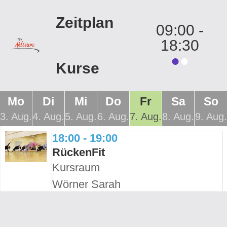
Zeitplan
09:00
-
18:30
Kurse
Mo
Di
Mi
Do
Fr
Sa
So
3. Aug.
4. Aug.
5. Aug.
6. Aug.
7. Aug.
8. Aug.
9. Aug.
18:00 - 19:00
RückenFit
Kursraum
Wörner Sarah