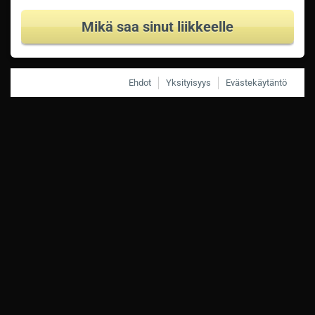
Mikä saa sinut liikkeelle
Ehdot
Yksityisyys
Evästekäytäntö